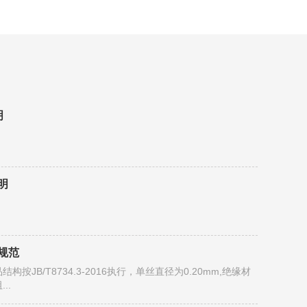
明
明
术规范
按JB/T8734.3-2016执行，单丝直径为0.20mm,绝缘材
..