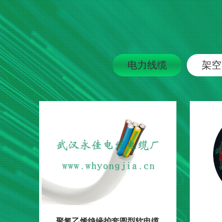
电力线缆
架空
聚氯乙烯绝缘护套圆型软电缆